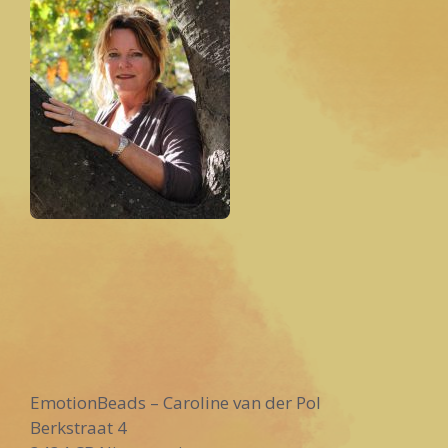
t
i
v
e
:
EmotionBeads – Caroline van der Pol
Berkstraat 4