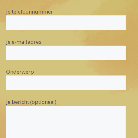
Je telefoonnummer
Je e-mailadres
Onderwerp
Je bericht (optioneel)