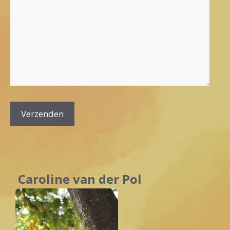
A
l
t
Caroline van der Pol
e
r
n
a