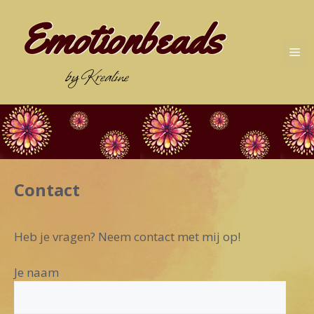
Ga
Emotionbeads
naar
de
Me
inhoud
by Krealine
Contact
Heb je vragen? Neem contact met mij op!
Je naam