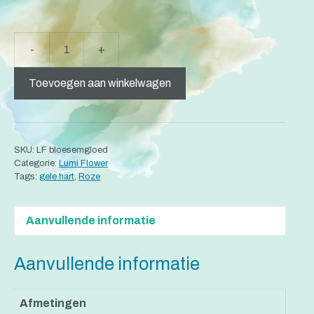
A
-
+
"Lumi
l
Flower"
t
Toevoegen aan winkelwagen
Bloesemgloed
e
aantal
r
n
a
SKU:
LF bloesemgloed
t
Categorie:
Lumi Flower
i
Tags:
gele hart
,
Roze
v
e
Aanvullende informatie
:
Aanvullende informatie
Afmetingen