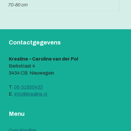
70-80 cm
Contactgegevens
Krealine – Caroline van der Pol
Berkstraat 4
3434 CB Nieuwegein
T.
06-51850433
E.
info@krealine.nl
Menu
Over Krealine