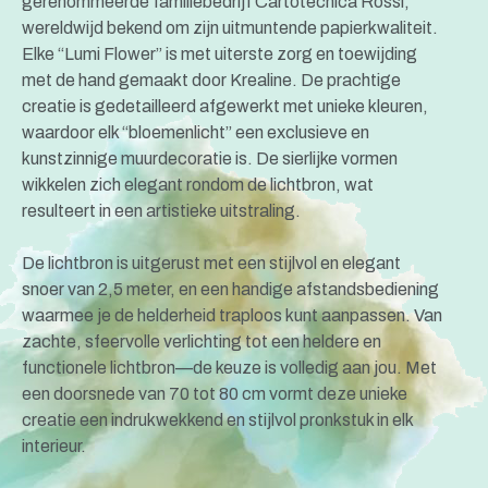
gerenommeerde familiebedrijf Cartotecnica Rossi,
wereldwijd bekend om zijn uitmuntende papierkwaliteit.
Elke “Lumi Flower” is met uiterste zorg en toewijding
met de hand gemaakt door Krealine. De prachtige
creatie is gedetailleerd afgewerkt met unieke kleuren,
waardoor elk “bloemenlicht” een exclusieve en
kunstzinnige muurdecoratie is. De sierlijke vormen
wikkelen zich elegant rondom de lichtbron, wat
resulteert in een artistieke uitstraling.
De lichtbron is uitgerust met een stijlvol en elegant
snoer van 2,5 meter, en een handige afstandsbediening
waarmee je de helderheid traploos kunt aanpassen. Van
zachte, sfeervolle verlichting tot een heldere en
functionele lichtbron—de keuze is volledig aan jou. Met
een doorsnede van 70 tot 80 cm vormt deze unieke
creatie een indrukwekkend en stijlvol pronkstuk in elk
interieur.