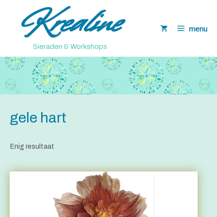
Krealine
Ga
naar
menu
de
inhoud
Sieraden & Workshops
gele hart
Enig resultaat