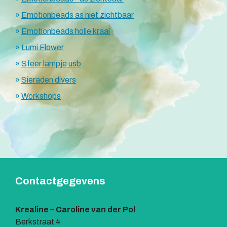
Emotionbeads as niet zichtbaar
Emotionbeads holle kraal
Lumi Flower
Sfeer lampje usb
Sieraden divers
Workshops
Contactgegevens
Krealine – Caroline van der Pol
Berkstraat 4