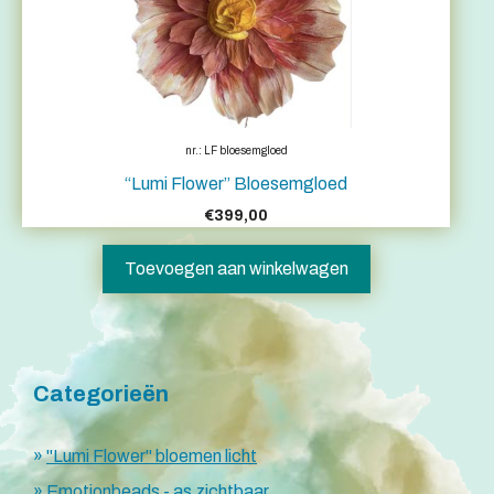
nr.: LF bloesemgloed
“Lumi Flower” Bloesemgloed
€
399,00
Toevoegen aan winkelwagen
Categorieën
"Lumi Flower" bloemen licht
Emotionbeads - as zichtbaar