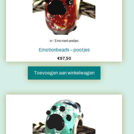
nr.: Emo-rood-pootjes
Emotionbeads – pootjes
€
97,50
Toevoegen aan winkelwagen