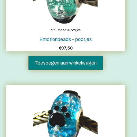
nr.: Emo-aqua-pootjes
Emotionbeads – pootjes
€
97,50
Toevoegen aan winkelwagen