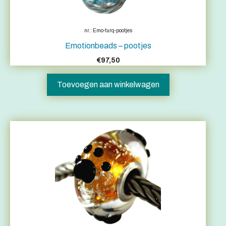
nr.: Emo-turq-pootjes
Emotionbeads – pootjes
€
97,50
Toevoegen aan winkelwagen