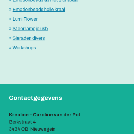
Emotionbeads holle kraal
Lumi Flower
Sfeer lampje usb
Sieraden divers
Workshops
Contactgegevens
Krealine – Caroline van der Pol
Berkstraat 4
3434 CB Nieuwegein