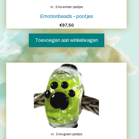
nr.: Emo-amber-pootjes
Emotionbeads – pootjes
€
97,50
Toevoegen aan winkelwagen
nr.: Emo-groen-pootjes