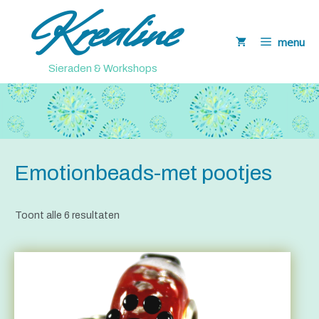
Krealine
Ga
naar
menu
de
inhoud
Sieraden & Workshops
Emotionbeads-met pootjes
Toont alle 6 resultaten