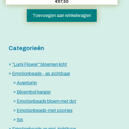
€
97,50
Toevoegen aan winkelwagen
Categorieën
"Lumi Flower" bloemen licht
Emotionbeads - as zichtbaar
Aventurijn
Bloembol hanger
Emotionbeads bloem met dot
Emotionbeads-met pootjes
Sis
Emotionbeads as niet zichtbaar