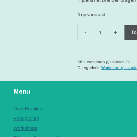
Tijdens het branden dragen w
4 op voorraad
To
Workshop
glaskralen
(beginners)
aantal
SKU:
workshop-glaskralen-01
Categorieën:
Workshop_glaskral
Menu
Over Krealine
Foto gallerij
Workshops