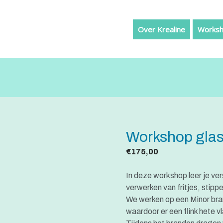
Over Krealine
Worksh
Workshop glas
€
175,00
In deze workshop leer je ve
verwerken van fritjes, stippe
We werken op een Minor bra
waardoor er een flink hete v