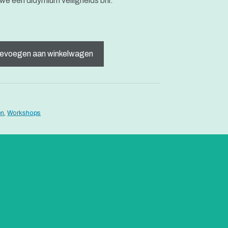
e een didymium veiligheids bril.
evoegen aan winkelwagen
en
,
Workshops