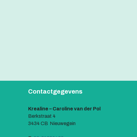
Contactgegevens
Krealine – Caroline van der Pol
Berkstraat 4
3434 CB Nieuwegein