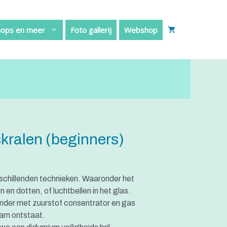
(beginners)
aantal
ops en meer
Foto gallerij
Webshop
kralen (beginners)
rschillenden technieken. Waaronder het
n en dotten, of luchtbellen in het glas.
nder met zuurstof consentrator en gas
lam ontstaat.