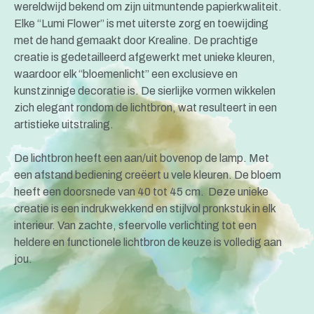
wereldwijd bekend om zijn uitmuntende papierkwaliteit.
Elke “Lumi Flower” is met uiterste zorg en toewijding
met de hand gemaakt door Krealine. De prachtige
creatie is gedetailleerd afgewerkt met unieke kleuren,
waardoor elk “bloemenlicht” een exclusieve en
kunstzinnige decoratie is. De sierlijke vormen wikkelen
zich elegant rondom de lichtbron, wat resulteert in een
artistieke uitstraling.
De lichtbron heeft een aan/uit bovenop de lamp. Met
een afstand bediening creëert u vele kleuren. De bloem
heeft een doorsnede van 40 tot 45 cm. Deze unieke
creatie is een indrukwekkend en stijlvol pronkstuk in elk
interieur. Van zachte, sfeervolle verlichting tot een
heldere en functionele lichtbron de keuze is volledig aan
jou.