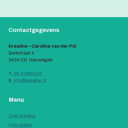
Contactgegevens
Krealine – Caroline van der Pol
Berkstraat 4
3434 CB Nieuwegein
T.
06-51850433
E.
info@krealine.nl
Menu
Over Krealine
Foto gallerij