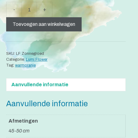
A
-
+
"Lumi
l
Flower"
t
Toevoegen aan winkelwagen
Zonnegloed
e
aantal
r
n
a
SKU:
LF Zonnegroed
t
Categorie:
Lumi Flower
i
Tag:
warmoranje
v
e
Aanvullende informatie
:
Aanvullende informatie
Afmetingen
45-50 cm