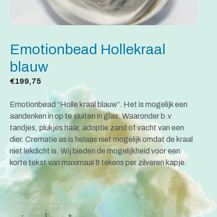
Emotionbead Hollekraal
blauw
€
199,75
Emotionbead “Holle kraal blauw”. Het is mogelijk een
aandenken in op te sluiten in glas. Waaronder b.v
tandjes, plukjes haar, adoptie zand of vacht van een
dier. Crematie as is helaas niet mogelijk omdat de kraal
niet lekdicht is. Wij bieden de mogelijkheid voor een
korte tekst van maximaal 8 tekens per zilveren kapje.
A
-
+