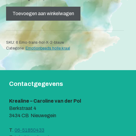
Emotionbead
l
Hollekraal
t
Toevoegen aan winkelwagen
blauw
e
aantal
r
n
a
SKU:
6 Emo-trans-hol-X-2-blauw
t
Categorie:
Emotionbeads holle kraal
i
v
e
:
Contactgegevens
Krealine – Caroline van der Pol
Berkstraat 4
3434 CB Nieuwegein
T.
06-51850433