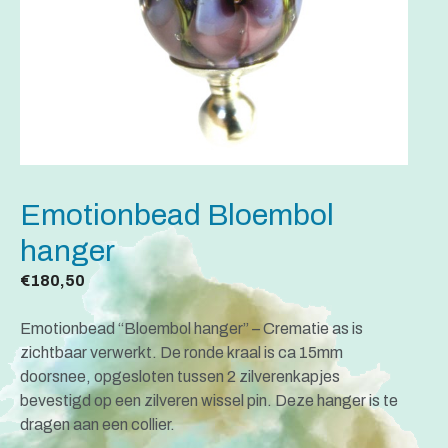
Emotionbead Bloembol
hanger
€
180,50
Emotionbead “Bloembol hanger” – Crematie as is
zichtbaar verwerkt. De ronde kraal is ca 15mm
doorsnee, opgesloten tussen 2 zilverenkapjes
bevestigd op een zilveren wissel pin. Deze hanger is te
dragen aan een collier.