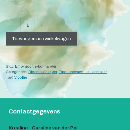
A
-
+
Emotionbead
l
Bloembol
t
Toevoegen aan winkelwagen
hanger
e
aantal
r
n
a
SKU:
Emo-viooltje-bol-hanger
t
Categorieën:
Bloembol hanger
,
Emotionbeads - as zichtbaar
i
Tag:
Viooltje
v
e
:
Contactgegevens
Krealine – Caroline van der Pol