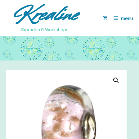
Krealine
Ga
naar
menu
de
inhoud
Sieraden & Workshops