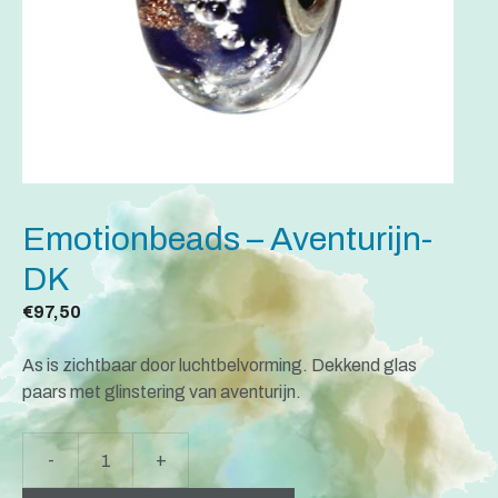
Emotionbeads – Aventurijn-
DK
€
97,50
As is zichtbaar door luchtbelvorming. Dekkend glas
paars met glinstering van aventurijn.
A
-
+
Emotionbeads
l