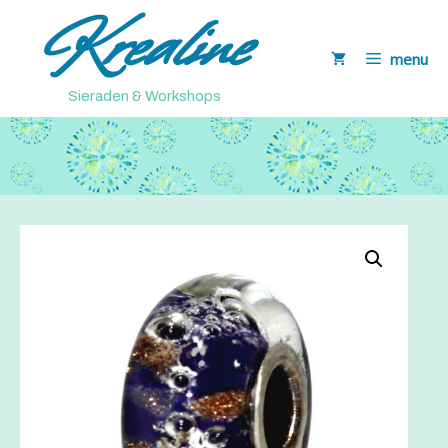
Krealine
Ga
naar
menu
de
inhoud
Sieraden & Workshops