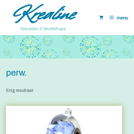
Krealine
Ga
naar
menu
de
inhoud
Sieraden & Workshops
perw.
Enig resultaat