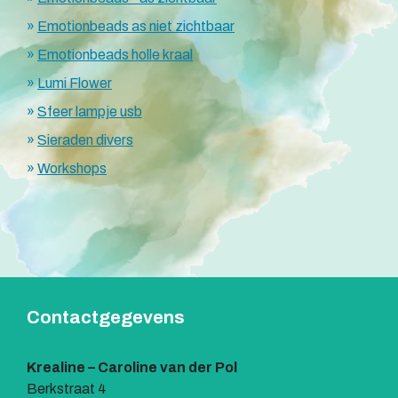
Emotionbeads as niet zichtbaar
Emotionbeads holle kraal
Lumi Flower
Sfeer lampje usb
Sieraden divers
Workshops
Contactgegevens
Krealine – Caroline van der Pol
Berkstraat 4