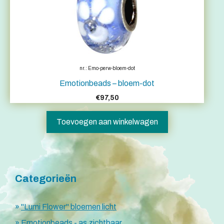
nr.: Emo-perw-bloem-dot
Emotionbeads – bloem-dot
€
97,50
Toevoegen aan winkelwagen
Categorieën
"Lumi Flower" bloemen licht
Emotionbeads - as zichtbaar