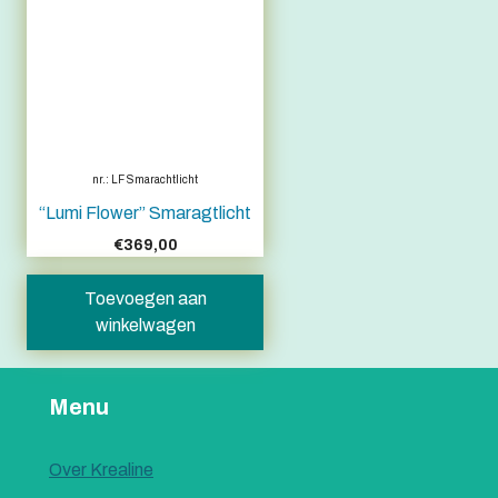
nr.: LF Smarachtlicht
“Lumi Flower” Smaragtlicht
€
369,00
Toevoegen aan
winkelwagen
Menu
Over Krealine