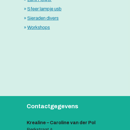
Sfeer lampje usb
Sieraden divers
Workshops
Contactgegevens
Krealine – Caroline van der Pol
Berkstraat 4