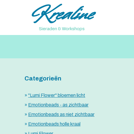
Krealine
Ga
naar
de
inhoud
Sieraden & Workshops
Categorieën
"Lumi Flower" bloemen licht
Emotionbeads - as zichtbaar
Emotionbeads as niet zichtbaar
Emotionbeads holle kraal
Lumi Flower