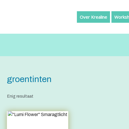
Over Krealine
Worksh
groentinten
Enig resultaat