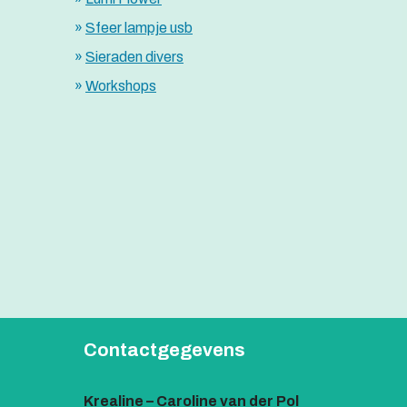
Sfeer lampje usb
Sieraden divers
Workshops
Contactgegevens
Krealine – Caroline van der Pol