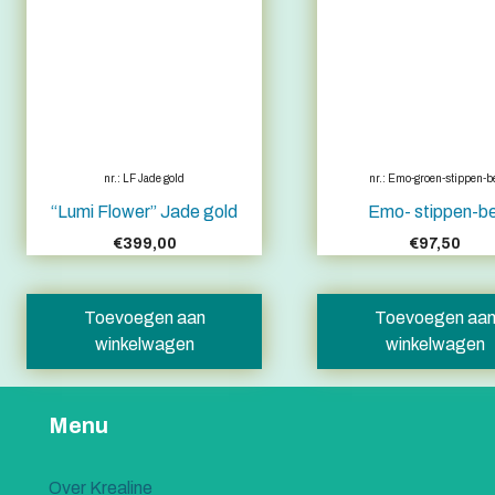
nr.: LF Jade gold
nr.: Emo-groen-stippen-b
“Lumi Flower” Jade gold
Emo- stippen-be
€
399,00
€
97,50
Toevoegen aan
Toevoegen aa
winkelwagen
winkelwagen
Menu
Over Krealine