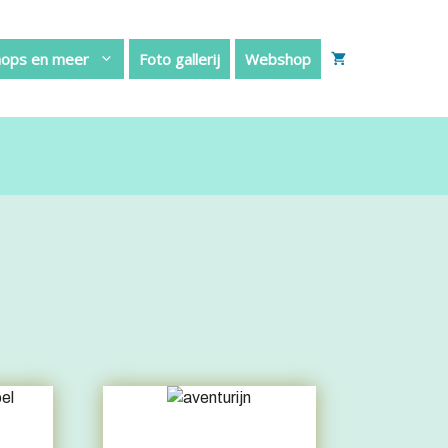
ops en meer
Foto gallerij
Webshop