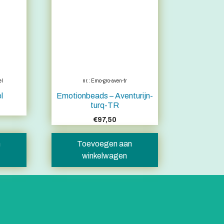
el
nr.: Emo-gro-aven-tr
l
Emotionbeads – Aventurijn-
turq-TR
€
97,50
n
Toevoegen aan
winkelwagen