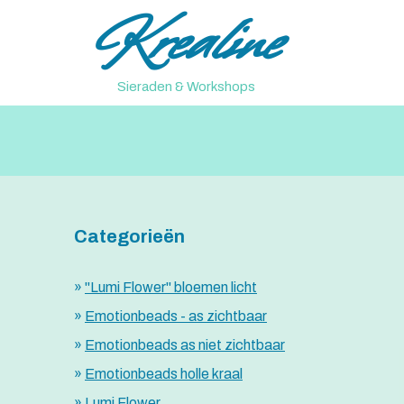
Krealine
Ga
naar
de
inhoud
Sieraden & Workshops
Categorieën
"Lumi Flower" bloemen licht
Emotionbeads - as zichtbaar
Emotionbeads as niet zichtbaar
Emotionbeads holle kraal
Lumi Flower