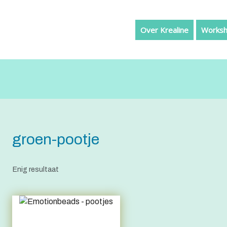
Over Krealine
Worksh
groen-pootje
Enig resultaat