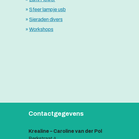
Sfeer lampje usb
Sieraden divers
Workshops
Contactgegevens
Krealine – Caroline van der Pol
Berkstraat 4