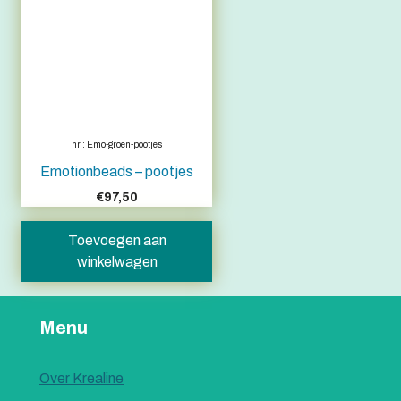
nr.: Emo-groen-pootjes
Emotionbeads – pootjes
€
97,50
Toevoegen aan
winkelwagen
Menu
Over Krealine