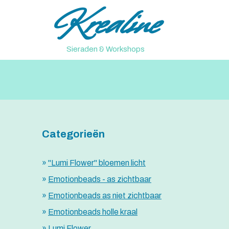
Krealine
Ga
naar
de
inhoud
Sieraden & Workshops
Categorieën
"Lumi Flower" bloemen licht
Emotionbeads - as zichtbaar
Emotionbeads as niet zichtbaar
Emotionbeads holle kraal
Lumi Flower