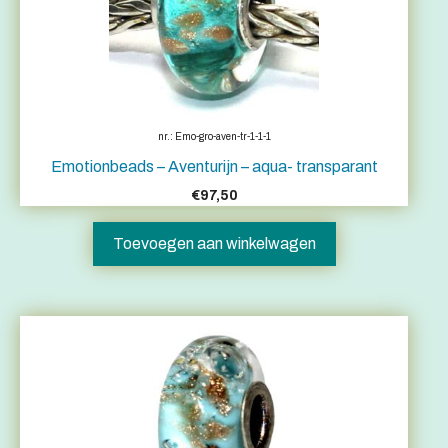
nr.: Emo-gro-aven-tr-1-1-1
Emotionbeads – Aventurijn – aqua- transparant
€
97,50
Toevoegen aan winkelwagen