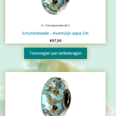
nr.: Emo-aqua-aven-dk-1
Emotionbeads – Aventurijn-aqua-DK
€
97,50
Toevoegen aan winkelwagen