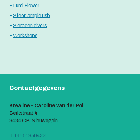
Lumi Flower
Sfeer lampje usb
Sieraden divers
Workshops
Contactgegevens
Krealine – Caroline van der Pol
Berkstraat 4
3434 CB Nieuwegein
T.
06-51850433