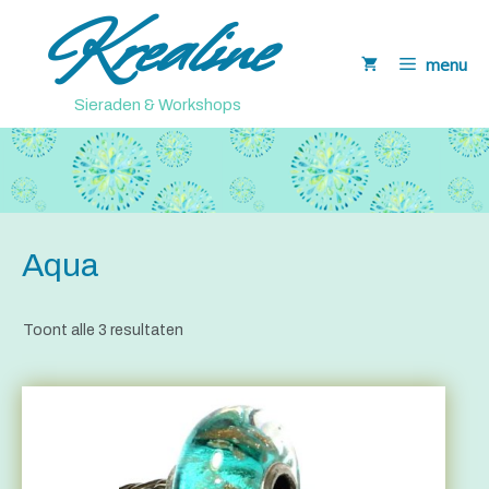
Krealine
Ga
naar
menu
de
inhoud
Sieraden & Workshops
Aqua
Toont alle 3 resultaten