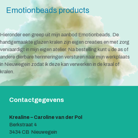
Emotionbeads products
Hieronder een greep uit mijn aanbod Emotionbeads. De
handgemaakte glazen kralen zijn eigen creaties en met zorg
vervaardigt in mijn eigen atelier. Na bestelling kunt u de as of
andere dierbare herinneringen versturen naar mijn werkplaats
in Nieuwegein zodat ik deze kan verwerken in de kraal of
kralen.
Contactgegevens
Krealine – Caroline van der Pol
Berkstraat 4
3434 CB Nieuwegein