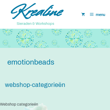
Krealine
Ga
naar
menu
de
inhoud
Sieraden & Workshops
emotionbeads
webshop-categorieën
Webshop categorieën